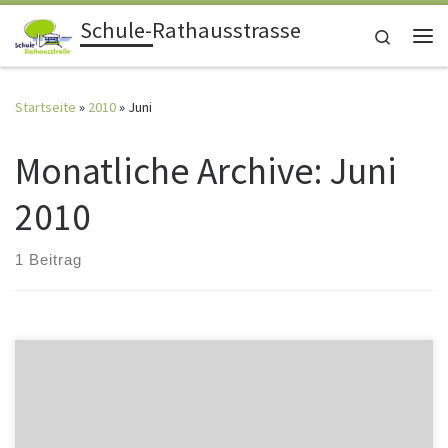
Schule-Rathausstrasse
Zum Inhalt springen
Search
Me
Startseite
»
2010
»
Juni
Monatliche Archive:
Juni
2010
1 Beitrag