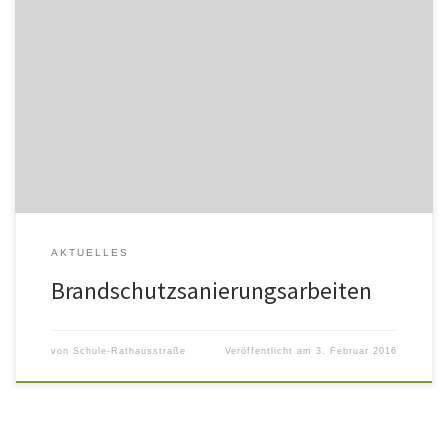
Seit dem 23. Juni 2016 wird der B-Trakt der Schule Rathausstraße
aus Brandschutz- gründen saniert. Deshalb befindet sich die
gesamte Schule mit Beginn des Schuljahres 2016/2017 im D-Trakt
des Gebäudes. Dieser wurde vor unserem Einzug renoviert,
sodass Kinder, Lehrkräfte, pädagogische Mitarbeiter und Eltern sich
trotz beengter Verhältnisse dort sehr wohl […]
AKTUELLES
Brandschutzsanierungsarbeiten
von
Schule-Rathausstraße
Veröffentlicht am
3. Februar 2016