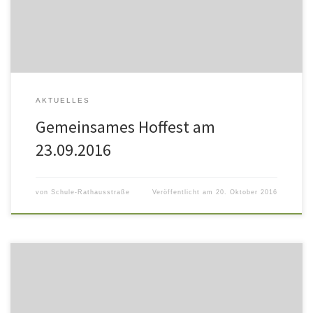
Dank dafür! Die verschiedenen Aktionen auf dem Schulhof und in
[…]
AKTUELLES
Gemeinsames Hoffest am
23.09.2016
von
Schule-Rathausstraße
Veröffentlicht am
20. Oktober 2016
Vom 12. bis 16. September waren die Klassen 3a und 3b auf
Klassenfahrt zum Ponyhof Hagedorn. Dort konnten die Kinder den