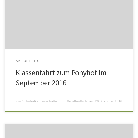
Umgang mit Ponys und das Reiten erlernen. Außerdem konnten
die Kinder Ziegen streicheln, Meerschweinchen auf den Arm
nehmen, Hühner und einen Esel beobachten und den Hofhund
Maggie kraulen. Nach […]
AKTUELLES
Klassenfahrt zum Ponyhof im
September 2016
von
Schule-Rathausstraße
Veröffentlicht am
20. Oktober 2016