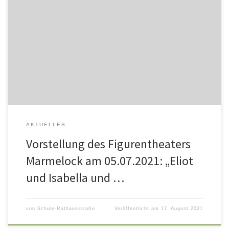
Schülertexte aus der Klasse 2a: „Eliot fährt in den Ferien nach
Ratzekoog. In Ratzekoog ist ein Leucht- turm. Da soll es spuken.
Sie sind mit dem Schirm über das Meer gesegelt. Sie haben viele,
viele Freunde kennengelernt. Ich fand das Theaterstück toll.“ „Eliot
und Isabella sind zwei Ratten. Bocki Bockwurst […]
AKTUELLES
Vorstellung des Figurentheaters
Marmelock am 05.07.2021: „Eliot
und Isabella und …
von
Schule-Rathausstraße
Veröffentlicht am
17. August 2021