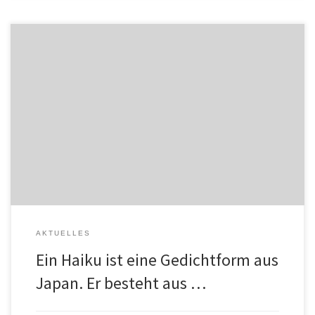
Diese Haikus sind von Kindern aus der Klasse 4a: Der Hund ist sehr
klein.Der Hund geht auf die Wiese.Kimba heißt der Hund. Ich sehe
den Fuchs.Ich stolpere über Wurzeln.Die Blätter rascheln. Ich laufe
im Wald.Ich sehe den roten Fuchs.Die Blätter rascheln. Ich gehe im
Wald.Tiere laufen im Wald rum.Die Vögel […]
AKTUELLES
Ein Haiku ist eine Gedichtform aus
Japan. Er besteht aus …