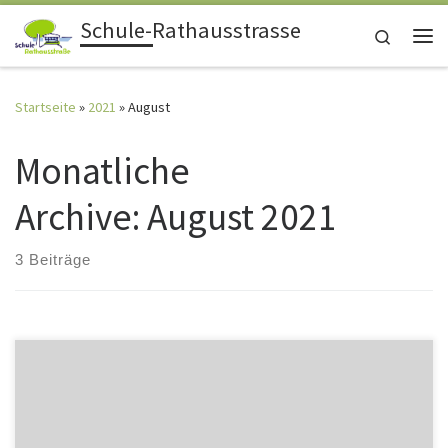
Schule-Rathausstrasse
Zum Inhalt springen
Search
Me
Startseite
»
2021
»
August
Monatliche
Archive:
August 2021
3 Beiträge
Schülertexte aus der Klasse 1c: „Ich habe Affen gesehen und wir