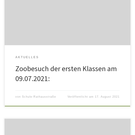
waren auf dem Zoo-Spielplatz.“ „Ich habe einen Pfau gesehen
und er kann seine Flügel aufmachen.“ „Ich habe den Eisbären
gesehen und die Affen und wir waren auf dem Spielplatz.“ „Ich
habe einen Flamingo gesehen. Er war pink. Ich mag […]
AKTUELLES
Zoobesuch der ersten Klassen am
09.07.2021:
von
Schule-Rathausstraße
Veröffentlicht am
17. August 2021