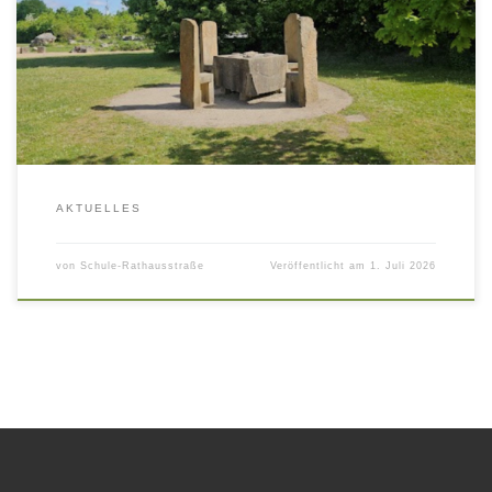
Sinne. Bei bestem Sommerwetter standen Freude, gemeinsames
Erleben und eine willkommene Abkühlung im Mittelpunkt. Die
Kinder erkundeten den Park mit großer Begeisterung und hatten
viel Spaß an den […]
AKTUELLES
von
Schule-Rathausstraße
Veröffentlicht am
1. Juli 2026