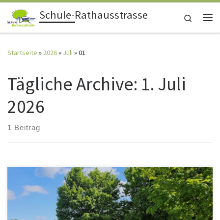
Schule-Rathausstrasse
Zum Inhalt springen
Search
Me
Startseite
»
2026
»
Juli
»
01
Tägliche Archive:
1. Juli
2026
1 Beitrag
Ausflug der Klasse 3a in den Park der Sinne Die Klasse 3a
unternahm am 23.6.2026 einen schönen Ausflug in den Park der