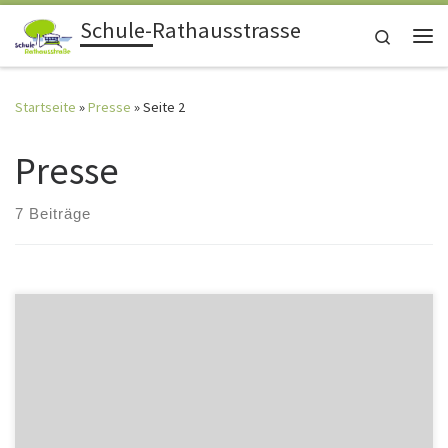
Schule-Rathausstrasse
Zum Inhalt springen
Search
Me
Startseite
»
Presse
»
Seite 2
Presse
7 Beiträge